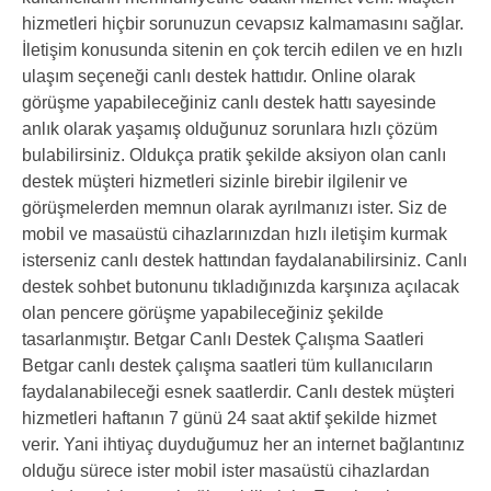
hizmetleri hiçbir sorunuzun cevapsız kalmamasını sağlar.
İletişim konusunda sitenin en çok tercih edilen ve en hızlı
ulaşım seçeneği canlı destek hattıdır. Online olarak
görüşme yapabileceğiniz canlı destek hattı sayesinde
anlık olarak yaşamış olduğunuz sorunlara hızlı çözüm
bulabilirsiniz. Oldukça pratik şekilde aksiyon olan canlı
destek müşteri hizmetleri sizinle birebir ilgilenir ve
görüşmelerden memnun olarak ayrılmanızı ister. Siz de
mobil ve masaüstü cihazlarınızdan hızlı iletişim kurmak
isterseniz canlı destek hattından faydalanabilirsiniz. Canlı
destek sohbet butonunu tıkladığınızda karşınıza açılacak
olan pencere görüşme yapabileceğiniz şekilde
tasarlanmıştır. Betgar Canlı Destek Çalışma Saatleri
Betgar canlı destek çalışma saatleri tüm kullanıcıların
faydalanabileceği esnek saatlerdir. Canlı destek müşteri
hizmetleri haftanın 7 günü 24 saat aktif şekilde hizmet
verir. Yani ihtiyaç duyduğumuz her an internet bağlantınız
olduğu sürece ister mobil ister masaüstü cihazlardan